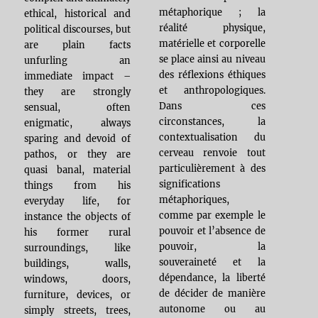
métaphorique ; la
ethical, historical and
réalité physique,
political discourses, but
matérielle et corporelle
are plain facts
se place ainsi au niveau
unfurling an
des réflexions éthiques
immediate impact –
et anthropologiques.
they are strongly
Dans ces
sensual, often
circonstances, la
enigmatic, always
contextualisation du
sparing and devoid of
cerveau renvoie tout
pathos, or they are
particulièrement à des
quasi banal, material
significations
things from his
métaphoriques,
everyday life, for
comme par exemple le
instance the objects of
pouvoir et l’absence de
his former rural
pouvoir, la
surroundings, like
souveraineté et la
buildings, walls,
dépendance, la liberté
windows, doors,
de décider de manière
furniture, devices, or
autonome ou au
simply streets, trees,