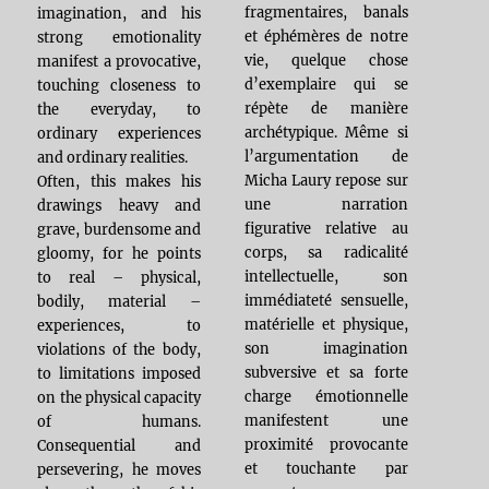
fragmentaires, banals
imagination, and his
et éphémères de notre
strong emotionality
vie, quelque chose
manifest a provocative,
d’exemplaire qui se
touching closeness to
répète de manière
the everyday, to
archétypique. Même si
ordinary experiences
l’argumentation de
and ordinary realities.
Micha Laury repose sur
Often, this makes his
une narration
drawings heavy and
figurative relative au
grave, burdensome and
corps, sa radicalité
gloomy, for he points
intellectuelle, son
to real – physical,
immédiateté sensuelle,
bodily, material –
matérielle et physique,
experiences, to
son imagination
violations of the body,
subversive et sa forte
to limitations imposed
charge émotionnelle
on the physical capacity
manifestent une
of humans.
proximité provocante
Consequential and
et touchante par
persevering, he moves