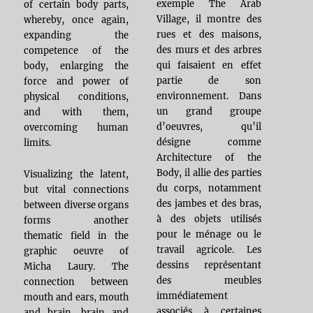
exemple The Arab
of certain body parts,
Village, il montre des
whereby, once again,
rues et des maisons,
expanding the
des murs et des arbres
competence of the
qui faisaient en effet
body, enlarging the
partie de son
force and power of
environnement. Dans
physical conditions,
un grand groupe
and with them,
d’oeuvres, qu’il
overcoming human
désigne comme
limits.
Architecture of the
Body, il allie des parties
Visualizing the latent,
du corps, notamment
but vital connections
des jambes et des bras,
between diverse organs
à des objets utilisés
forms another
pour le ménage ou le
thematic field in the
travail agricole. Les
graphic oeuvre of
dessins représentant
Micha Laury. The
des meubles
connection between
immédiatement
mouth and ears, mouth
associés à certaines
and brain, brain and