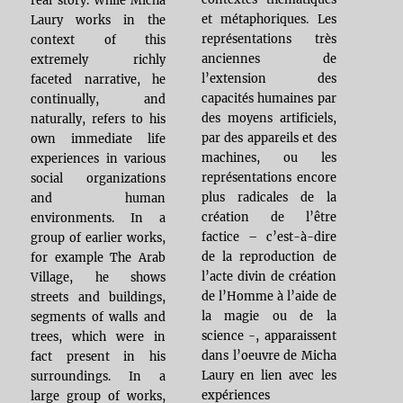
real story. While Micha
et métaphoriques. Les
Laury works in the
représentations très
context of this
anciennes de
extremely richly
l’extension des
faceted narrative, he
capacités humaines par
continually, and
des moyens artificiels,
naturally, refers to his
par des appareils et des
own immediate life
machines, ou les
experiences in various
représentations encore
social organizations
plus radicales de la
and human
création de l’être
environments. In a
factice – c’est-à-dire
group of earlier works,
de la reproduction de
for example The Arab
l’acte divin de création
Village, he shows
de l’Homme à l’aide de
streets and buildings,
la magie ou de la
segments of walls and
science -, apparaissent
trees, which were in
dans l’oeuvre de Micha
fact present in his
Laury en lien avec les
surroundings. In a
expériences
large group of works,