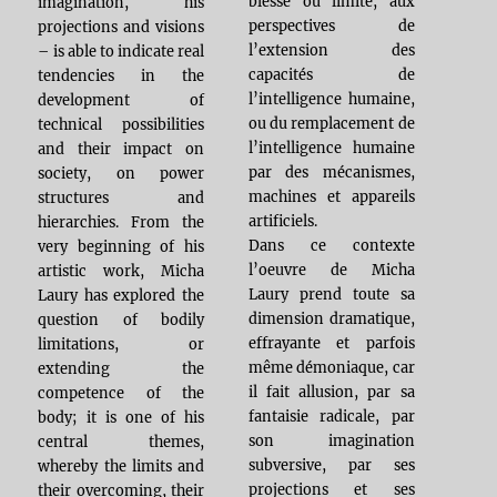
blessé ou limité, aux
imagination, his
perspectives de
projections and visions
l’extension des
– is able to indicate real
capacités de
tendencies in the
l’intelligence humaine,
development of
ou du remplacement de
technical possibilities
l’intelligence humaine
and their impact on
par des mécanismes,
society, on power
machines et appareils
structures and
artificiels.
hierarchies. From the
Dans ce contexte
very beginning of his
l’oeuvre de Micha
artistic work, Micha
Laury prend toute sa
Laury has explored the
dimension dramatique,
question of bodily
effrayante et parfois
limitations, or
même démoniaque, car
extending the
il fait allusion, par sa
competence of the
fantaisie radicale, par
body; it is one of his
son imagination
central themes,
subversive, par ses
whereby the limits and
projections et ses
their overcoming, their