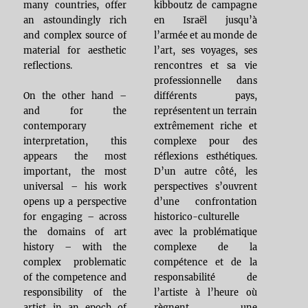
many countries, offer
kibboutz de campagne
an astoundingly rich
en Israël jusqu’à
and complex source of
l’armée et au monde de
material for aesthetic
l’art, ses voyages, ses
reflections.
rencontres et sa vie
professionnelle dans
différents pays,
On the other hand –
représentent un terrain
and for the
extrêmement riche et
contemporary
complexe pour des
interpretation, this
réflexions esthétiques.
appears the most
D’un autre côté, les
important, the most
perspectives s’ouvrent
universal – his work
d’une confrontation
opens up a perspective
historico-culturelle
for engaging – across
avec la problématique
the domains of art
complexe de la
history – with the
compétence et de la
complex problematic
responsabilité de
of the competence and
l’artiste à l’heure où
responsibility of the
règnent une
artist in an epoch of