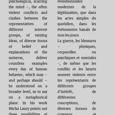
évolutionnistes
psychological, scarring
modernes de la
the mind –, the often
légitimation, que dans
violent conflicts and
les actes simples du
clashes between the
quotidien, dans les
representatives of
événements banals de
different interest
tous les jours.
groups, of varying
La guerre, les blessures
ideas, of diverse forms
– physiques,
of belief and
corporelles ou
explanations of the
psychiques et mentales
universe, deliver
-, de même que les
countless examples
conflits et les heurts
every day of human
souvent violents entre
behavior, which may –
les représentants de
and perhaps should –
différents groupes
be understood on a
d’intérêt, de
broader level, so to say
différentes
on a metaphorical
conceptions, de
plane. In his work
diverses formes de
Micha Laury points out
croyance et
these possibilities of