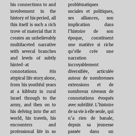
his connections to and
problématiques
involvement in the
sociales et politiques,
history of his period, all
ses alliances, son
this itself is such a rich
implication dans
trove of material that it
l’histoire de son
creates an unbelievably
époque, constituent
multifaceted narrative
une matière si riche
with several branches
qu’elle crée une
and levels of subtly
narration
hinted-at
incroyablement
connotations. His
diversifiée, articulée
atypical life story alone,
autour de nombreuses
from his youthful years
extensions et de
at a kibbutz in rural
nombreux niveaux de
Israel through to the
connotations évoqués
army, and then on to
avec subtilité. L’histoire
his delving into the art
de sa vie à elle seule, qui
world, his travels, his
n’a rien de banale,
encounters and
depuis sa jeunesse
professional life in so
passée dans un