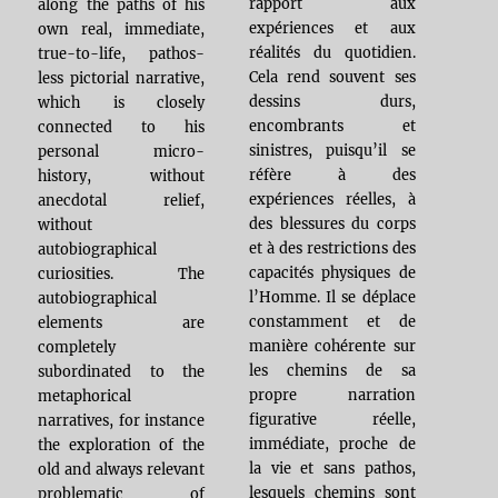
rapport aux
along the paths of his
expériences et aux
own real, immediate,
réalités du quotidien.
true-to-life, pathos-
Cela rend souvent ses
less pictorial narrative,
dessins durs,
which is closely
encombrants et
connected to his
sinistres, puisqu’il se
personal micro-
réfère à des
history, without
expériences réelles, à
anecdotal relief,
des blessures du corps
without
et à des restrictions des
autobiographical
capacités physiques de
curiosities. The
l’Homme. Il se déplace
autobiographical
constamment et de
elements are
manière cohérente sur
completely
les chemins de sa
subordinated to the
propre narration
metaphorical
figurative réelle,
narratives, for instance
immédiate, proche de
the exploration of the
la vie et sans pathos,
old and always relevant
lesquels chemins sont
problematic of