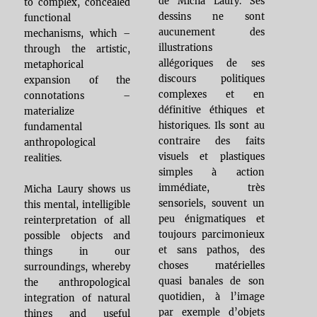
de Micha Laury. Ses
to complex, concealed
dessins ne sont
functional
aucunement des
mechanisms, which –
illustrations
through the artistic,
allégoriques de ses
metaphorical
discours politiques
expansion of the
complexes et en
connotations –
définitive éthiques et
materialize
historiques. Ils sont au
fundamental
contraire des faits
anthropological
visuels et plastiques
realities.
simples à action
immédiate, très
Micha Laury shows us
sensoriels, souvent un
this mental, intelligible
peu énigmatiques et
reinterpretation of all
toujours parcimonieux
possible objects and
et sans pathos, des
things in our
choses matérielles
surroundings, whereby
quasi banales de son
the anthropological
quotidien, à l’image
integration of natural
par exemple d’objets
things and useful