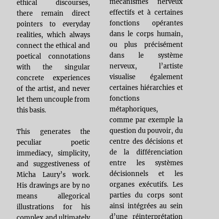
mécanismes nerveux
ethical discourses,
effectifs et à certaines
there remain direct
fonctions opérantes
pointers to everyday
dans le corps humain,
realities, which always
ou plus précisément
connect the ethical and
dans le système
poetical connotations
nerveux, l’artiste
with the singular
visualise également
concrete experiences
certaines hiérarchies et
of the artist, and never
fonctions
let them uncouple from
métaphoriques,
this basis.
comme par exemple la
question du pouvoir, du
This generates the
centre des décisions et
peculiar poetic
de la différenciation
immediacy, simplicity,
entre les systèmes
and suggestiveness of
décisionnels et les
Micha Laury’s work.
organes exécutifs. Les
His drawings are by no
parties du corps sont
means allegorical
ainsi intégrées au sein
illustrations for his
d’une réinterprétation
complex and ultimately