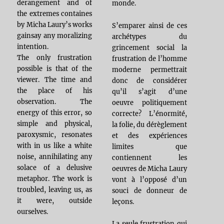
derangement and of
monde.
the extremes containes
by Micha Laury’s works
S’emparer ainsi de ces
gainsay any moralizing
archétypes du
intention.
grincement social la
The only frustration
frustration de l’homme
possible is that of the
moderne permettrait
viewer. The time and
donc de considérer
the place of his
qu’il s’agit d’une
observation. The
oeuvre politiquement
energy of this error, so
correcte? L’énormité,
simple and physical,
la folie, du dérèglement
paroxysmic, resonates
et des expériences
with in us like a white
limites que
noise, annihilating any
contiennent les
solace of a delusive
oeuvres de Micha Laury
metaphor. The work is
vont à l’opposé d’un
troubled, leaving us, as
souci de donneur de
it were, outside
leçons.
ourselves.
La seule frustration qui