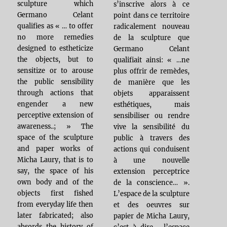
sculpture which
s’inscrive alors à ce
Germano Celant
point dans ce territoire
qualifies as « … to offer
radicalement nouveau
no more remedies
de la sculpture que
designed to estheticize
Germano Celant
the objects, but to
qualifiait ainsi: « …ne
sensitize or to arouse
plus offrir de remèdes,
the public sensibility
de manière que les
through actions that
objets apparaissent
engender a new
esthétiques, mais
perceptive extension of
sensibiliser ou rendre
awareness..; » The
vive la sensibilité du
space of the sculpture
public à travers des
and paper works of
actions qui conduisent
Micha Laury, that is to
à une nouvelle
say, the space of his
extension perceptrice
own body and of the
de la conscience… ».
objects first fished
L’espace de la sculpture
from everyday life then
et des oeuvres sur
later fabricated; also
papier de Micha Laury,
absords the history of
c’est-à-dire l’espace