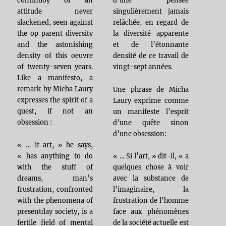
continuoy of an
d’une pensée
attitude never
singulièrement jamais
slackened, seen against
relâchée, en regard de
the op parent diversity
la diversité apparente
and the astonishing
et de l’étonnante
density of this oeuvre
densité de ce travail de
of twenty-seven years.
vingt-sept années.
Like a manifesto, a
remark by Micha Laury
Une phrase de Micha
expresses the spirit of a
Laury exprime comme
quest, if not an
un manifeste l’esprit
obsession :
d’une quête sinon
d’une obsession:
« … if art, » he says,
« has anything to do
« … Si l’art, » dit-il, « a
with the stuff of
quelques chose à voir
dreams, man’s
avec la substance de
frustration, confronted
l’imaginaire, la
with the phenomena of
frustration de l’homme
presentday society, is a
face aux phénomènes
fertile field of mental
de la société actuelle est