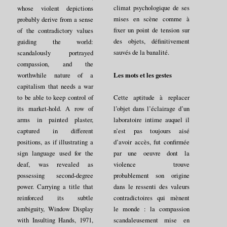
climat psychologique de ses
whose violent depictions
mises en scène comme à
probably derive from a sense
fixer un point de tension sur
of the contradictory values
des objets, définitivement
guiding the world:
sauvés de la banalité.
scandalously portrayed
compassion, and the
Les mots et les gestes
worthwhile nature of a
capitalism that needs a war
to be able to keep control of
Cette aptitude à replacer
its market-hold. A row of
l’objet dans l’éclairage d’un
arms in painted plaster,
laboratoire intime auquel il
captured in different
n’est pas toujours aisé
positions, as if illustrating a
d’avoir accès, fut confirmée
sign language used for the
par une oeuvre dont la
deaf, was revealed as
violence trouve
possessing second-degree
probablement son origine
power. Carrying a title that
dans le ressenti des valeurs
reinforced its subtle
contradictoires qui mènent
ambiguity, Window Display
le monde : la compassion
with Insulting Hands, 1971,
scandaleusement mise en