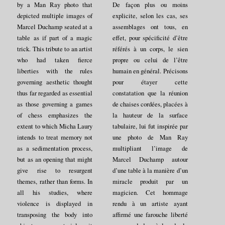
by a Man Ray photo that
De façon plus ou moins
depicted multiple images of
explicite, selon les cas, ses
Marcel Duchamp seated at a
assemblages ont tous, en
table as if part of a magic
effet, pour spécificité d’être
trick. This tribute to an artist
référés à un corps, le sien
who had taken fierce
propre ou celui de l’être
liberties with the rules
humain en général. Précisons
governing aesthetic thought
pour étayer cette
thus far regarded as essential
constatation que la réunion
as those governing a games
de chaises cordées, placées à
of chess emphasizes the
la hauteur de la surface
extent to which Micha Laury
tabulaire, lui fut inspirée par
intends to treat memory not
une photo de Man Ray
as a sedimentation process,
multipliant l’image de
but as an opening that might
Marcel Duchamp autour
give rise to resurgent
d’une table à la manière d’un
themes, rather than forms. In
miracle produit par un
all his studies, where
magicien. Cet hommage
violence is displayed in
rendu à un artiste ayant
transposing the body into
affirmé une farouche liberté