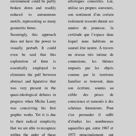
environment could be partly
artistiques conseillés. Lui,
broken down and readily
utilise ses propres souvenirs,
reduced to autonomous
son sentiment d’un certain
motifs, representing as many
isolement ressenti durant ses
geometric forms.
années de jeunesse, la
Seemingly, this approach
certitude que l’espace dans
does not have the power to
lequel nous habitons ne
visually perturb. It could
saurait être neutre. À travers
even be said that this
un réseau très intime de
exploration of form is
connexions, les thèmes
essentially employed to
imposés par les objets
eliminate the gulf between
comme par le territoire
abstract and figurative that
familier se trouvent, dans
was very present in the
son écriture, soumis au
quasi-ideological debates in
crible des prises de
progress when Micha Laury
conscience et ramenés à des
was conceiving his first
schémas formateurs. Pour
graphic works. Yet it is due
s’en persuader il suffit
to their radical simplicity
d’étudier les nombreuses
that we are able to recognize
aquarelles qui, entre 1967 et
within the order of these
1973 principalement, ont