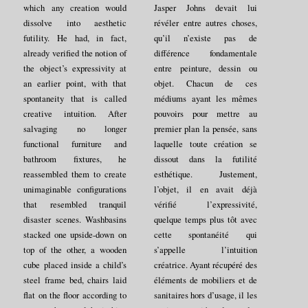
which any creation would
Jasper Johns devait lui
dissolve into aesthetic
révéler entre autres choses,
futility. He had, in fact,
qu’il n’existe pas de
already verified the notion of
différence fondamentale
the object’s expressivity at
entre peinture, dessin ou
an earlier point, with that
objet. Chacun de ces
spontaneity that is called
médiums ayant les mêmes
creative intuition. After
pouvoirs pour mettre au
salvaging no longer
premier plan la pensée, sans
functional furniture and
laquelle toute création se
bathroom fixtures, he
dissout dans la futilité
reassembled them to create
esthétique. Justement,
unimaginable configurations
l’objet, il en avait déjà
that resembled tranquil
vérifié l’expressivité,
disaster scenes. Washbasins
quelque temps plus tôt avec
stacked one upside-down on
cette spontanéité qui
top of the other, a wooden
s’appelle l’intuition
cube placed inside a child’s
créatrice. Ayant récupéré des
steel frame bed, chairs laid
éléments de mobiliers et de
flat on the floor according to
sanitaires hors d’usage, il les