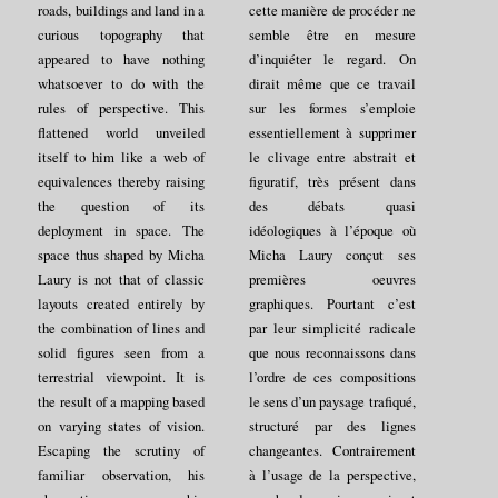
roads, buildings and land in a
cette manière de procéder ne
curious topography that
semble être en mesure
appeared to have nothing
d’inquiéter le regard. On
whatsoever to do with the
dirait même que ce travail
rules of perspective. This
sur les formes s’emploie
flattened world unveiled
essentiellement à supprimer
itself to him like a web of
le clivage entre abstrait et
equivalences thereby raising
figuratif, très présent dans
the question of its
des débats quasi
deployment in space. The
idéologiques à l’époque où
space thus shaped by Micha
Micha Laury conçut ses
Laury is not that of classic
premières oeuvres
layouts created entirely by
graphiques. Pourtant c’est
the combination of lines and
par leur simplicité radicale
solid figures seen from a
que nous reconnaissons dans
terrestrial viewpoint. It is
l’ordre de ces compositions
the result of a mapping based
le sens d’un paysage trafiqué,
on varying states of vision.
structuré par des lignes
Escaping the scrutiny of
changeantes. Contrairement
familiar observation, his
à l’usage de la perspective,