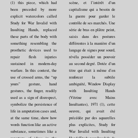
(1) this piece, which had
scène, et l’intérêt d’un
been preceded by more
capitalisme qui a besoin de
explicit watercolors called
la guerre pour garder le
Study for War Invalid with
contrôle de ses marchés. Une
Insulting Hands, replaced
série de bras en plâtre peint,
these parts of the body with
saisis dans des postures
something resembling the
différentes à la manière d’un
prosthetic devices used to
langage de signes pour sourd,
repair flesh injuries
révéla posséder un pouvoir
sustained in modern-day
au second degré. Dotée d’un
warfare. In this context, the
titre qui était à même d’en
use of crossed arms, the “up
renforcer la subtile
yours” gesture, hand
ambiguïté, Window Display
gestures, the finger, readily
with Insulting Hands
used as a sign of disrespect,
(Vitrine avec Mains
symbolize the persistence of
Insultantes), 1971 (1), cette
life in amputation cases and,
oeuvre, qui avait été
at the same time, show how
précédée par des aquarelles
words function like an active
plus explicites, Study for
substance, sometimes like a
War Invalid with Insulting