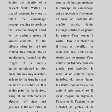
devise the identity of a
dans ses définitions spatiales
nascent work. Within its
le principe du camouflage,
spatial contours, he chose to
qui en appelait à l’isolement
retain the camouflage
en raison de l’endémie des
concept, seeking to proclaim
conflits armés, devint
the isolation brought about
l’étrange territoire où penser
by the endemic nature of
la nature d’une oeuvre à
armed conflicts. In the
naître. Dans le Kibboutz où
kibbutz where he lived and
il vivait et travaillait, ce
worked, this retreat into an
repli vers une architecture
architecture, located on the
située dans les marges d’une
fringes of a mostly
activité quotidienne pour une
agriculture-oriented activity,
grande part agricole, le
made him in a way invisible,
rendit d’une certaine façon
at least for the time he spent
invisible, du moins durant
on his artistic activities. It is
les heures consacrées à son
at this point that he devised,
activité artistique. C’est là
using ink and watercolor, an
qu’il imagina au moyen de
alphabet of signs and
l’encre et de l’aquarelle un
gestures. In the late 1960s, it
alphabet de gestes et de