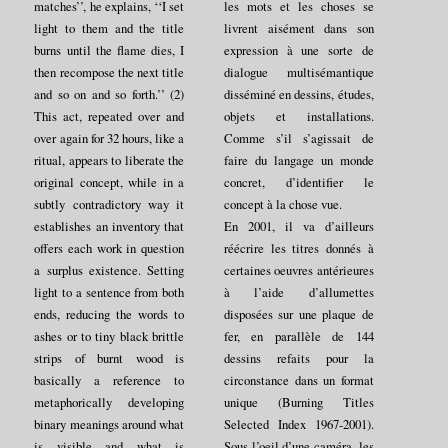
matches’’, he explains, ‘‘I set
les mots et les choses se
light to them and the title
livrent aisément dans son
burns until the flame dies, I
expression à une sorte de
then recompose the next title
dialogue multisémantique
and so on and so forth.’’ (2)
disséminé en dessins, études,
This act, repeated over and
objets et installations.
over again for 32 hours, like a
Comme s’il s’agissait de
ritual, appears to liberate the
faire du langage un monde
original concept, while in a
concret, d’identifier le
subtly contradictory way it
concept à la chose vue.
establishes an inventory that
En 2001, il va d’ailleurs
offers each work in question
réécrire les titres donnés à
a surplus existence. Setting
certaines oeuvres antérieures
light to a sentence from both
à l’aide d’allumettes
ends, reducing the words to
disposées sur une plaque de
ashes or to tiny black brittle
fer, en parallèle de 144
strips of burnt wood is
dessins refaits pour la
basically a reference to
circonstance dans un format
metaphorically developing
unique (Burning Titles
binary meanings around what
Selected Index 1967-2001).
is visible and what is
Sous l’oeil d’une caméra, les