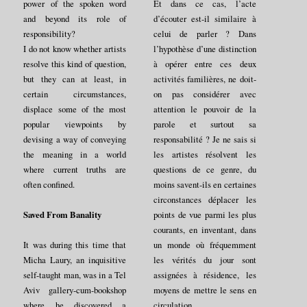
power of the spoken word
Et dans ce cas, l’acte
and beyond its role of
d’écouter est-il similaire à
responsibility?
celui de parler ? Dans
I do not know whether artists
l’hypothèse d’une distinction
resolve this kind of question,
à opérer entre ces deux
but they can at least, in
activités familières, ne doit-
certain circumstances,
on pas considérer avec
displace some of the most
attention le pouvoir de la
popular viewpoints by
parole et surtout sa
devising a way of conveying
responsabilité ? Je ne sais si
the meaning in a world
les artistes résolvent les
where current truths are
questions de ce genre, du
often confined.
moins savent-ils en certaines
circonstances déplacer les
points de vue parmi les plus
Saved From Banality
courants, en inventant, dans
un monde où fréquemment
It was during this time that
les vérités du jour sont
Micha Laury, an inquisitive
assignées à résidence, les
self-taught man, was in a Tel
moyens de mettre le sens en
Aviv gallery-cum-bookshop
circulation.
where he discovered a