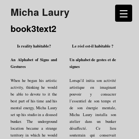
Micha Laury
book3text2
Is reality habitable?
Le réel est-il habitable ?
An Alphabet of Signs and
Un alphabet de gestes et de
Gestures
signes
When he began his artistic
Lorsqu’il initia son activité
activity, thinking he would
artistique en imaginant
be able to devote to it the
pouvoir y consacrer
best part of his time and his
l’essentiel de son temps et
mental energy, Micha Laury
de son énergie mentale,
set up his studio in a disused
Micha Laury installa son
bunker. The underground
atelier dans un bunker
location became a strange
désaffecté. Ce lieu
territory in which he would
souterrain qui conservait