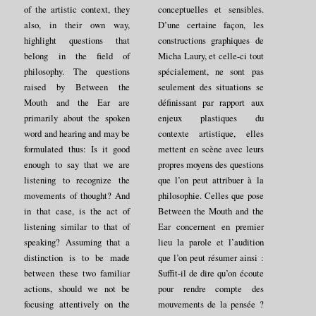
of the artistic context, they
conceptuelles et sensibles.
also, in their own way,
D’une certaine façon, les
highlight questions that
constructions graphiques de
belong in the field of
Micha Laury, et celle-ci tout
philosophy. The questions
spécialement, ne sont pas
raised by Between the
seulement des situations se
Mouth and the Ear are
définissant par rapport aux
primarily about the spoken
enjeux plastiques du
word and hearing and may be
contexte artistique, elles
formulated thus: Is it good
mettent en scène avec leurs
enough to say that we are
propres moyens des questions
listening to recognize the
que l’on peut attribuer à la
movements of thought? And
philosophie. Celles que pose
in that case, is the act of
Between the Mouth and the
listening similar to that of
Ear concernent en premier
speaking? Assuming that a
lieu la parole et l’audition
distinction is to be made
que l’on peut résumer ainsi :
between these two familiar
Suffit-il de dire qu’on écoute
actions, should we not be
pour rendre compte des
focusing attentively on the
mouvements de la pensée ?