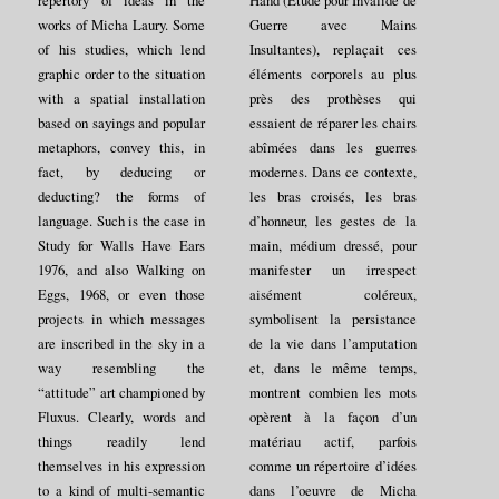
repertory of ideas in the
Hand (Etude pour Invalide de
works of Micha Laury. Some
Guerre avec Mains
of his studies, which lend
Insultantes), replaçait ces
graphic order to the situation
éléments corporels au plus
with a spatial installation
près des prothèses qui
based on sayings and popular
essaient de réparer les chairs
metaphors, convey this, in
abîmées dans les guerres
fact, by deducing or
modernes. Dans ce contexte,
deducting? the forms of
les bras croisés, les bras
language. Such is the case in
d’honneur, les gestes de la
Study for Walls Have Ears
main, médium dressé, pour
1976, and also Walking on
manifester un irrespect
Eggs, 1968, or even those
aisément coléreux,
projects in which messages
symbolisent la persistance
are inscribed in the sky in a
de la vie dans l’amputation
way resembling the
et, dans le même temps,
“attitude” art championed by
montrent combien les mots
Fluxus. Clearly, words and
opèrent à la façon d’un
things readily lend
matériau actif, parfois
themselves in his expression
comme un répertoire d’idées
to a kind of multi-semantic
dans l’oeuvre de Micha