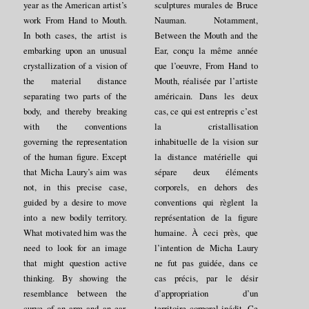
year as the American artist’s
sculptures murales de Bruce
work From Hand to Mouth.
Nauman. Notamment,
In both cases, the artist is
Between the Mouth and the
embarking upon an unusual
Ear, conçu la même année
crystallization of a vision of
que l’oeuvre, From Hand to
the material distance
Mouth, réalisée par l’artiste
separating two parts of the
américain. Dans les deux
body, and thereby breaking
cas, ce qui est entrepris c’est
with the conventions
la cristallisation
governing the representation
inhabituelle de la vision sur
of the human figure. Except
la distance matérielle qui
that Micha Laury’s aim was
sépare deux éléments
not, in this precise case,
corporels, en dehors des
guided by a desire to move
conventions qui règlent la
into a new bodily territory.
représentation de la figure
What motivated him was the
humaine. À ceci près, que
need to look for an image
l’intention de Micha Laury
that might question active
ne fut pas guidée, dans ce
thinking. By showing the
cas précis, par le désir
resemblance between the
d’appropriation d’un
curve of an arm and an ear,
territoire corporel inédit. Ce