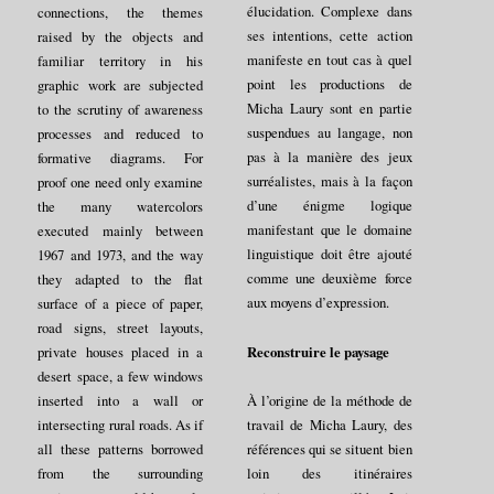
élucidation. Complexe dans
connections, the themes
ses intentions, cette action
raised by the objects and
manifeste en tout cas à quel
familiar territory in his
point les productions de
graphic work are subjected
Micha Laury sont en partie
to the scrutiny of awareness
suspendues au langage, non
processes and reduced to
pas à la manière des jeux
formative diagrams. For
surréalistes, mais à la façon
proof one need only examine
d’une énigme logique
the many watercolors
manifestant que le domaine
executed mainly between
linguistique doit être ajouté
1967 and 1973, and the way
comme une deuxième force
they adapted to the flat
aux moyens d’expression.
surface of a piece of paper,
road signs, street layouts,
Reconstruire le paysage
private houses placed in a
desert space, a few windows
inserted into a wall or
À l’origine de la méthode de
intersecting rural roads. As if
travail de Micha Laury, des
all these patterns borrowed
références qui se situent bien
from the surrounding
loin des itinéraires