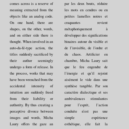
comes across is a reserve of
par les deux bouts, réduire
meaning extracted from the
les mots en cendres ou en
objects like an analog code.
petites lamelles noires et
On one hand, there are
craquantes revient
shapes, on the other, words,
métaphoriquement à
and on either side there is
développer des significations
thought. When involved in an
binaires autour du visible et
auto-da-fé-type action, the
de l’invisible, de l’ordre et
titles suddenly sacrificed by
du chaos. Artificier en
their author seemingly
chambre, Micha Laury sait
undergo a form of release. In
que le feu engendre de
the process, works that may
l’énergie et qu’il rejoint
have been wrenched from the
aisément le vide dans une
accidental intensity of
synthèse tangible. Par son
intuition are suddenly freed
caractère dialectique et ses
from their liability or
ambivalences stimulantes
authority. By thus creating a
pour l’esprit, l’action
perceptive divorce between
conduite n’est pas une
images and words, Micha
simple expérience
Laury offers the gaze an
esthétique, elle fait la