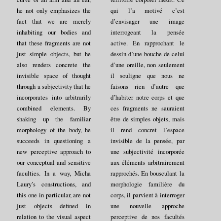
he not only emphasizes the
qui l’a motivé c’est
fact that we are merely
d’envisager une image
inhabiting our bodies and
interrogeant la pensée
that these fragments are not
active. En rapprochant le
just simple objects, but he
dessin d’une bouche de celui
also renders concrete the
d’une oreille, non seulement
invisible space of thought
il souligne que nous ne
through a subjectivity that he
faisons rien d’autre que
incorporates into arbitrarily
d’habiter notre corps et que
combined elements. By
ces fragments ne sauraient
shaking up the familiar
être de simples objets, mais
morphology of the body, he
il rend concret l’espace
succeeds in questioning a
invisible de la pensée, par
new perceptive approach to
une subjectivité incorporée
our conceptual and sensitive
aux éléments arbitrairement
faculties. In a way, Micha
rapprochés. En bousculant la
Laury’s constructions, and
morphologie familière du
this one in particular, are not
corps, il parvient à interroger
just objects defined in
une nouvelle approche
relation to the visual aspect
perceptive de nos facultés