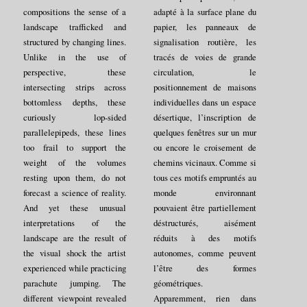
compositions the sense of a
adapté à la surface plane du
landscape trafficked and
papier, les panneaux de
structured by changing lines.
signalisation routière, les
Unlike in the use of
tracés de voies de grande
perspective, these
circulation, le
intersecting strips across
positionnement de maisons
bottomless depths, these
individuelles dans un espace
curiously lop-sided
désertique, l’inscription de
parallelepipeds, these lines
quelques fenêtres sur un mur
too frail to support the
ou encore le croisement de
weight of the volumes
chemins vicinaux. Comme si
resting upon them, do not
tous ces motifs empruntés au
forecast a science of reality.
monde environnant
And yet these unusual
pouvaient être partiellement
interpretations of the
déstructurés, aisément
landscape are the result of
réduits à des motifs
the visual shock the artist
autonomes, comme peuvent
experienced while practicing
l’être des formes
parachute jumping. The
géométriques.
different viewpoint revealed
Apparemment, rien dans