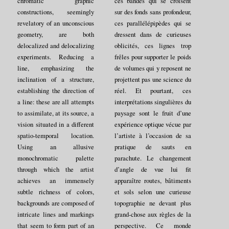
chromatic graphic
ces bandes qui se croisent
constructions, seemingly
sur des fonds sans profondeur,
revelatory of an unconscious
ces parallélépipèdes qui se
geometry, are both
dressent dans de curieuses
delocalized and delocalizing
oblicités, ces lignes trop
experiments. Reducing a
frêles pour supporter le poids
line, emphasizing the
de volumes qui y reposent ne
inclination of a structure,
projettent pas une science du
establishing the direction of
réel. Et pourtant, ces
a line: these are all attempts
interprétations singulières du
to assimilate, at its source, a
paysage sont le fruit d’une
vision situated in a different
expérience optique vécue par
spatio-temporal location.
l’artiste à l’occasion de sa
Using an allusive
pratique de sauts en
monochromatic palette
parachute. Le changement
through which the artist
d’angle de vue lui fit
achieves an immensely
apparaître routes, bâtiments
subtle richness of colors,
et sols selon une curieuse
backgrounds are composed of
topographie ne devant plus
intricate lines and markings
grand-chose aux règles de la
that seem to form part of an
perspective. Ce monde