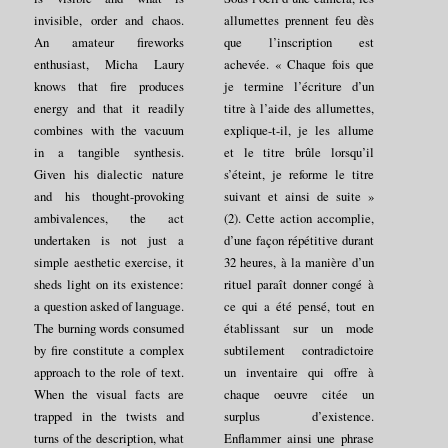
invisible, order and chaos.
allumettes prennent feu dès
An amateur fireworks
que l’inscription est
enthusiast, Micha Laury
achevée. « Chaque fois que
knows that fire produces
je termine l’écriture d’un
energy and that it readily
titre à l’aide des allumettes,
combines with the vacuum
explique-t-il, je les allume
in a tangible synthesis.
et le titre brûle lorsqu’il
Given his dialectic nature
s’éteint, je reforme le titre
and his thought-provoking
suivant et ainsi de suite »
ambivalences, the act
(2). Cette action accomplie,
undertaken is not just a
d’une façon répétitive durant
simple aesthetic exercise, it
32 heures, à la manière d’un
sheds light on its existence:
rituel paraît donner congé à
a question asked of language.
ce qui a été pensé, tout en
The burning words consumed
établissant sur un mode
by fire constitute a complex
subtilement contradictoire
approach to the role of text.
un inventaire qui offre à
When the visual facts are
chaque oeuvre citée un
trapped in the twists and
surplus d’existence.
turns of the description, what
Enflammer ainsi une phrase