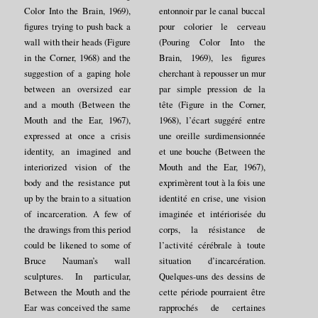
Color Into the Brain, 1969),
entonnoir par le canal buccal
figures trying to push back a
pour colorier le cerveau
wall with their heads (Figure
(Pouring Color Into the
in the Corner, 1968) and the
Brain, 1969), les figures
suggestion of a gaping hole
cherchant à repousser un mur
between an oversized ear
par simple pression de la
and a mouth (Between the
tête (Figure in the Corner,
Mouth and the Ear, 1967),
1968), l’écart suggéré entre
expressed at once a crisis
une oreille surdimensionnée
identity, an imagined and
et une bouche (Between the
interiorized vision of the
Mouth and the Ear, 1967),
body and the resistance put
exprimèrent tout à la fois une
up by the brain to a situation
identité en crise, une vision
of incarceration. A few of
imaginée et intériorisée du
the drawings from this period
corps, la résistance de
could be likened to some of
l’activité cérébrale à toute
Bruce Nauman’s wall
situation d’incarcération.
sculptures. In particular,
Quelques-uns des dessins de
Between the Mouth and the
cette période pourraient être
Ear was conceived the same
rapprochés de certaines