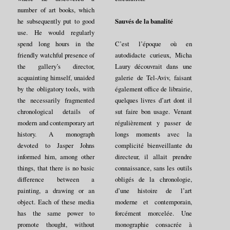
number of art books, which
Sauvés de la banalité
he subsequently put to good
use. He would regularly
spend long hours in the
C’est l’époque où en
friendly watchful presence of
autodidacte curieux, Micha
the gallery’s director,
Laury découvrait dans une
acquainting himself, unaided
galerie de Tel-Aviv, faisant
by the obligatory tools, with
également office de librairie,
the necessarily fragmented
quelques livres d’art dont il
chronological details of
sut faire bon usage. Venant
modern and contemporary art
régulièrement y passer de
history. A monograph
longs moments avec la
devoted to Jasper Johns
complicité bienveillante du
informed him, among other
directeur, il allait prendre
things, that there is no basic
connaissance, sans les outils
difference between a
obligés de la chronologie,
painting, a drawing or an
d’une histoire de l’art
object. Each of these media
moderne et contemporain,
has the same power to
forcément morcelée. Une
promote thought, without
monographie consacrée à