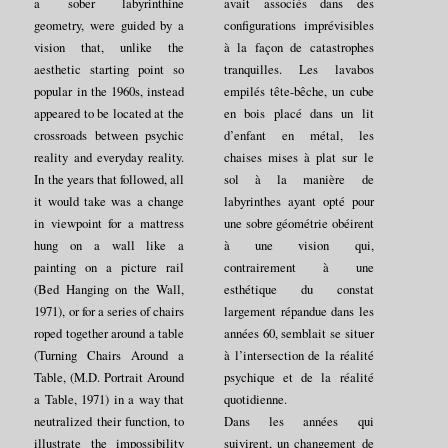
a sober labyrinthine
avait associés dans des
geometry, were guided by a
configurations imprévisibles
vision that, unlike the
à la façon de catastrophes
aesthetic starting point so
tranquilles. Les lavabos
popular in the 1960s, instead
empilés tête-bêche, un cube
appeared to be located at the
en bois placé dans un lit
crossroads between psychic
d’enfant en métal, les
reality and everyday reality.
chaises mises à plat sur le
In the years that followed, all
sol à la manière de
it would take was a change
labyrinthes ayant opté pour
in viewpoint for a mattress
une sobre géométrie obéirent
hung on a wall like a
à une vision qui,
painting on a picture rail
contrairement à une
(Bed Hanging on the Wall,
esthétique du constat
1971), or for a series of chairs
largement répandue dans les
roped together around a table
années 60, semblait se situer
(Turning Chairs Around a
à l’intersection de la réalité
Table, (M.D. Portrait Around
psychique et de la réalité
a Table, 1971) in a way that
quotidienne.
neutralized their function, to
Dans les années qui
illustrate the impossibility
suivirent, un changement de