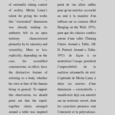
of rationally taking control
point de vue allait suffire
of reality. Micha Laury’s
pour qu’un matelas accroché
talent for giving his works
au mur à la manière d’un
this “existential” dimension
tableau sur sa cimaise (Bed
was already making its
Hanging on the Wall, 1971),
authority felt in an open
pour que des chaises cordées
territory characterized
autour d’une table (Turning
primarily by its intensity and
Chairs Around a Table, (M.
versatility. More or less
D. Portrait Around a Table,
explicitly, depending on the
1971) de façon à en
case, his assembled
neutraliser l’usage, postulent
constructions, in effect, have
l’impossibilité de la
the distinctive feature of
maîtrise rationnelle du réel.
referring to a body, whether
L’aptitude de Micha Laury à
his own or that of the human
doter ses oeuvres d’une
being in general. To support
dimension « existentielle »
this observation, we should
manifestait déjà son autorité
point out that the roped-
sur un territoire ouvert, dont
together chairs arranged
les caractères premiers sont
around a table was inspired
l’intensité et la polyvalence.