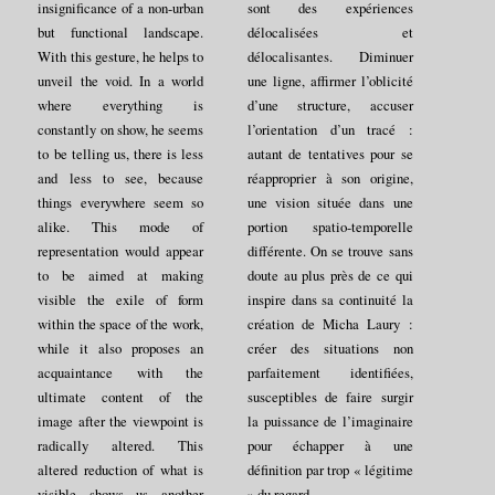
insignificance of a non-urban
sont des expériences
but functional landscape.
délocalisées et
With this gesture, he helps to
délocalisantes. Diminuer
unveil the void. In a world
une ligne, affirmer l’oblicité
where everything is
d’une structure, accuser
constantly on show, he seems
l’orientation d’un tracé :
to be telling us, there is less
autant de tentatives pour se
and less to see, because
réapproprier à son origine,
things everywhere seem so
une vision située dans une
alike. This mode of
portion spatio-temporelle
representation would appear
différente. On se trouve sans
to be aimed at making
doute au plus près de ce qui
visible the exile of form
inspire dans sa continuité la
within the space of the work,
création de Micha Laury :
while it also proposes an
créer des situations non
acquaintance with the
parfaitement identifiées,
ultimate content of the
susceptibles de faire surgir
image after the viewpoint is
la puissance de l’imaginaire
radically altered. This
pour échapper à une
altered reduction of what is
définition par trop « légitime
visible shows us another
» du regard.