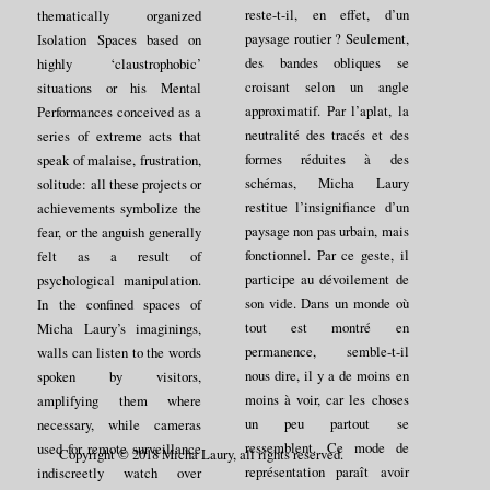
reste-t-il, en effet, d’un
thematically organized
paysage routier ? Seulement,
Isolation Spaces based on
des bandes obliques se
highly ‘claustrophobic’
croisant selon un angle
situations or his Mental
approximatif. Par l’aplat, la
Performances conceived as a
neutralité des tracés et des
series of extreme acts that
formes réduites à des
speak of malaise, frustration,
schémas, Micha Laury
solitude: all these projects or
restitue l’insignifiance d’un
achievements symbolize the
paysage non pas urbain, mais
fear, or the anguish generally
fonctionnel. Par ce geste, il
felt as a result of
participe au dévoilement de
psychological manipulation.
son vide. Dans un monde où
In the confined spaces of
tout est montré en
Micha Laury’s imaginings,
permanence, semble-t-il
walls can listen to the words
nous dire, il y a de moins en
spoken by visitors,
moins à voir, car les choses
amplifying them where
un peu partout se
necessary, while cameras
ressemblent. Ce mode de
used for remote surveillance
Copyright © 2018 Micha Laury, all rights reserved.
représentation paraît avoir
indiscreetly watch over