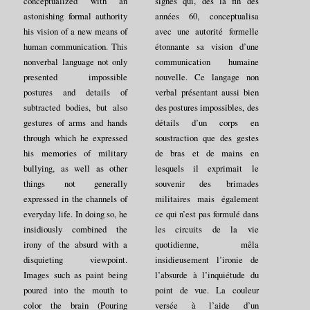
conceptualized with an
signes qui, dès la fin des
astonishing formal authority
années 60, conceptualisa
his vision of a new means of
avec une autorité formelle
human communication. This
étonnante sa vision d’une
nonverbal language not only
communication humaine
presented impossible
nouvelle. Ce langage non
postures and details of
verbal présentant aussi bien
subtracted bodies, but also
des postures impossibles, des
gestures of arms and hands
détails d’un corps en
through which he expressed
soustraction que des gestes
his memories of military
de bras et de mains en
bullying, as well as other
lesquels il exprimait le
things not generally
souvenir des brimades
expressed in the channels of
militaires mais également
everyday life. In doing so, he
ce qui n’est pas formulé dans
insidiously combined the
les circuits de la vie
irony of the absurd with a
quotidienne, mêla
disquieting viewpoint.
insidieusement l’ironie de
Images such as paint being
l’absurde à l’inquiétude du
poured into the mouth to
point de vue. La couleur
color the brain (Pouring
versée à l’aide d’un