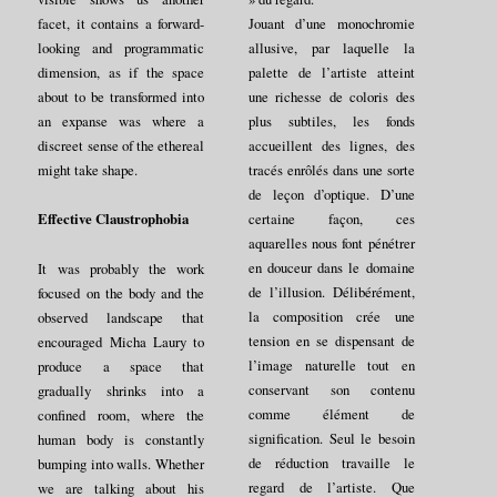
facet, it contains a forward-
Jouant d’une monochromie
looking and programmatic
allusive, par laquelle la
dimension, as if the space
palette de l’artiste atteint
about to be transformed into
une richesse de coloris des
an expanse was where a
plus subtiles, les fonds
discreet sense of the ethereal
accueillent des lignes, des
might take shape.
tracés enrôlés dans une sorte
de leçon d’optique. D’une
certaine façon, ces
Effective Claustrophobia
aquarelles nous font pénétrer
en douceur dans le domaine
It was probably the work
de l’illusion. Délibérément,
focused on the body and the
la composition crée une
observed landscape that
tension en se dispensant de
encouraged Micha Laury to
l’image naturelle tout en
produce a space that
conservant son contenu
gradually shrinks into a
comme élément de
confined room, where the
signification. Seul le besoin
human body is constantly
de réduction travaille le
bumping into walls. Whether
regard de l’artiste. Que
we are talking about his