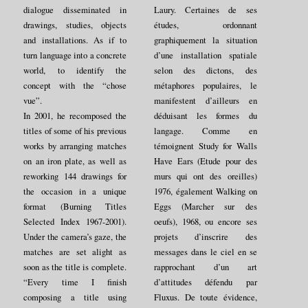
dialogue disseminated in
Laury. Certaines de ses
drawings, studies, objects
études, ordonnant
and installations. As if to
graphiquement la situation
turn language into a concrete
d’une installation spatiale
world, to identify the
selon des dictons, des
concept with the “chose
métaphores populaires, le
vue”.
manifestent d’ailleurs en
In 2001, he recomposed the
déduisant les formes du
titles of some of his previous
langage. Comme en
works by arranging matches
témoignent Study for Walls
on an iron plate, as well as
Have Ears (Etude pour des
reworking 144 drawings for
murs qui ont des oreilles)
the occasion in a unique
1976, également Walking on
format (Burning Titles
Eggs (Marcher sur des
Selected Index 1967-2001).
oeufs), 1968, ou encore ses
Under the camera’s gaze, the
projets d’inscrire des
matches are set alight as
messages dans le ciel en se
soon as the title is complete.
rapprochant d’un art
“Every time I finish
d’attitudes défendu par
composing a title using
Fluxus. De toute évidence,