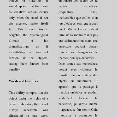
objects or materials, it
en regard des règles de la
would appear that the move
pensée esthétique
to creative action occurs
jusqu’alors aussi
only when the need, if not
inéluctables que celles d’un
the urgency, makes itself
jeu d’échecs, souligne à quel
felt. This allows him to
point Micha Laury, entend
heighten the psychological
faire de la mémoire non pas
climate of his
une sédimentation mais une
dramatizations as if
ouverture pouvant donner
establishing a point of
lieu à des résurgences de
tension for the objects,
thèmes, plus que de formes.
saving them forever from
Dans toutes ses recherches,
banality.
posant avec violence le
transfert du corps dans des
objets ou matériaux, il
Words and Gestures
apparaît que le passage à
l’action créatrice se produit
This ability to reposition the
seulement lorsque la
object under the lights of a
nécessité, je dirais même
private laboratory that is not
l’urgence, se fait sentir. Cela
always accessible was
l’autorise à accentuer le
illustrated in one work,