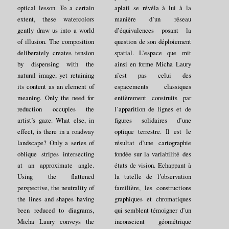
optical lesson. To a certain
aplati se révéla à lui à la
extent, these watercolors
manière d’un réseau
gently draw us into a world
d’équivalences posant la
of illusion. The composition
question de son déploiement
deliberately creates tension
spatial. L’espace que mit
by dispensing with the
ainsi en forme Micha Laury
natural image, yet retaining
n’est pas celui des
its content as an element of
espacements classiques
meaning. Only the need for
entièrement construits par
reduction occupies the
l’apparition de lignes et de
artist’s gaze. What else, in
figures solidaires d’une
effect, is there in a roadway
optique terrestre. Il est le
landscape? Only a series of
résultat d’une cartographie
oblique stripes intersecting
fondée sur la variabilité des
at an approximate angle.
états de vision. Echappant à
Using the flattened
la tutelle de l’observation
perspective, the neutrality of
familière, les constructions
the lines and shapes having
graphiques et chromatiques
been reduced to diagrams,
qui semblent témoigner d’un
Micha Laury conveys the
inconscient géométrique