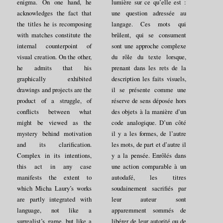
enigma. On one hand, he
lumière sur ce qu’elle est :
acknowledges the fact that
une question adressée au
the titles he is recomposing
langage. Ces mots qui
with matches constitute the
brûlent, qui se consument
internal counterpoint of
sont une approche complexe
visual creation. On the other,
du rôle du texte lorsque,
he admits that his
prenant dans les rets de la
graphically exhibited
description les faits visuels,
drawings and projects are the
il se présente comme une
product of a struggle, of
réserve de sens déposée hors
conflicts between what
des objets à la manière d’un
might be viewed as the
code analogique. D’un côté
mystery behind motivation
il y a les formes, de l’autre
and its clarification.
les mots, de part et d’autre il
Complex in its intentions,
y a la pensée. Enrôlés dans
this act in any case
une action comparable à un
manifests the extent to
autodafé, les titres
which Micha Laury’s works
soudainement sacrifiés par
are partly integrated with
leur auteur sont
language, not like a
apparemment sommés de
surrealist’s game, but like a
libérer de leur autorité ou de