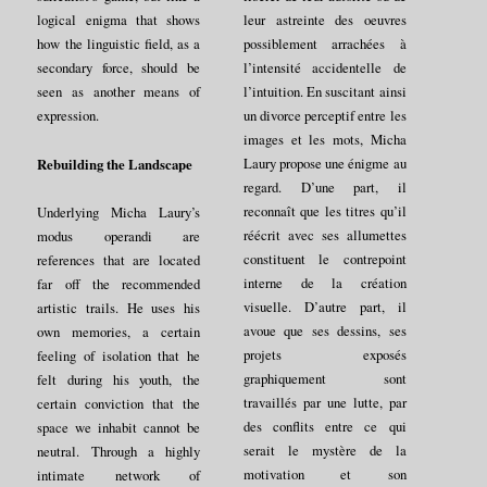
logical enigma that shows
leur astreinte des oeuvres
how the linguistic field, as a
possiblement arrachées à
secondary force, should be
l’intensité accidentelle de
seen as another means of
l’intuition. En suscitant ainsi
expression.
un divorce perceptif entre les
images et les mots, Micha
Laury propose une énigme au
Rebuilding the Landscape
regard. D’une part, il
reconnaît que les titres qu’il
Underlying Micha Laury’s
réécrit avec ses allumettes
modus operandi are
constituent le contrepoint
references that are located
interne de la création
far off the recommended
visuelle. D’autre part, il
artistic trails. He uses his
avoue que ses dessins, ses
own memories, a certain
projets exposés
feeling of isolation that he
graphiquement sont
felt during his youth, the
travaillés par une lutte, par
certain conviction that the
des conflits entre ce qui
space we inhabit cannot be
serait le mystère de la
neutral. Through a highly
motivation et son
intimate network of